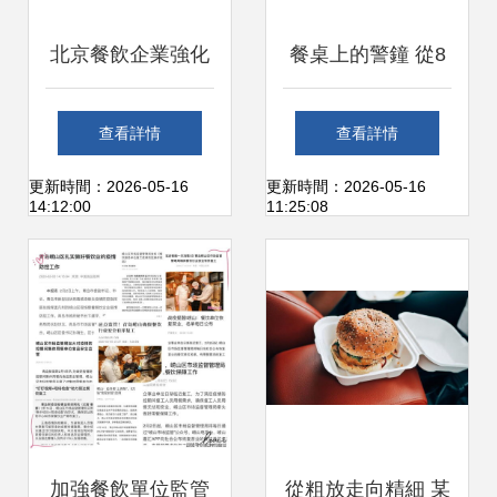
北京餐飲企業強化
餐桌上的警鐘 從8
管理 1米隔離線護
月食安事件看餐飲
查看詳情
查看詳情
航排隊秩序與食品
企業社會責任與管
更新時間：2026-05-16
更新時間：2026-05-16
14:12:00
11:25:08
安全經營
理提升路徑
加強餐飲單位監管
從粗放走向精細 某