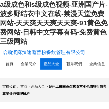
a级成色和s级成色视频-亚洲国产片-
波多野结衣中文在线-禁漫天堂免费
网站-天天爽天天爽天天爽-91黄色免
费网站-日韩中文字幕有码-免费黄色
三级网站
哈爾濱麻辣速遞苕粉餐飲管理有限公司
首頁
企業簡介
產品大全
聯系我們
企業信息
當前位置：
首頁
>
產品大全
>
蘇州工業園區企業食堂承包價格行情與
專業外包管理解析